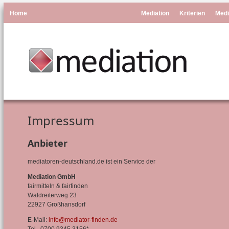
Home
Mediation
Kriterien
Medi
Impressum
Anbieter
mediatoren-deutschland.de ist ein Service der
Mediation GmbH
fairmitteln & fairfinden
Waldreiterweg 23
22927 Großhansdorf
E-Mail:
info@mediator-finden.de