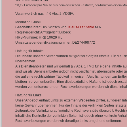
Tel. 0700 9345 3156*
*
0,12 Eurocent/pro Minute aus dem deutschen Festnetz, bei Anruf von einem Mobi
Verantwortlich nach § 6 Abs. 2 MDStV:
Mediation GmbH
Geschäftsführer: Dipl.Wirtsch.-Ing.
Klaus-Olaf Zehle
M.A.
Registergericht: Amtsgericht Lübeck
HRB-Nummer: HRB 10629 HL
Umsatzsteueridentifikationsnummer: DE274498772
Haftung für Inhalte
Die Inhalte unserer Seiten wurden mit größter Sorgfalt erstellt. Für die R
übernehmen.
Als Diensteanbieter sind wir gemäß § 7 Abs. 1 TMG für eigene Inhalte a
sind wir als Diensteanbieter jedoch nicht verpflichtet, übermittelte od
die auf eine rechtswidrige Tätigkeit hinweisen. Verpflichtungen zur En
bleiben hiervon unberührt. Eine diesbezügliche Haftung ist jedoch erst 
werden von entsprechenden Rechtsverletzungen werden wir diese Inhal
Haftung für Links
Unser Angebot enthält Links zu externen Webseiten Dritter, auf deren In
keine Gewähr übernehmen. Für die Inhalte der verlinkten Seiten ist stets
Zeitpunkt der Verlinkung auf mögliche Rechtsverstöße überprüft. Rechts
inhaltliche Kontrolle der verlinkten Seiten ist jedoch ohne konkrete An
Rechtsverletzungen werden wir derartige Links umgehend entfernen.